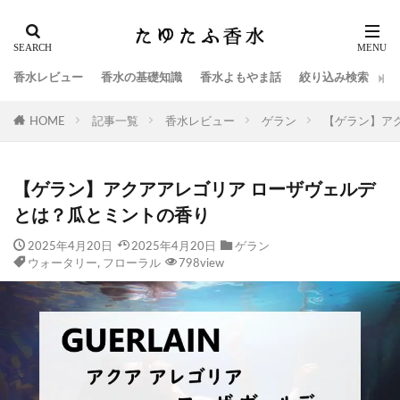
香水レビュー
香水の基礎知識
香水よもやま話
絞り込み検索
HOME
記事一覧
香水レビュー
ゲラン
【ゲラン】ア
【ゲラン】アクアアレゴリア ローザヴェルデ
とは？瓜とミントの香り
2025年4月20日
2025年4月20日
ゲラン
ウォータリー
,
フローラル
798view