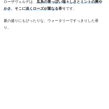
ローザヴェルデは、
瓜系の青っぽい瑞々しさ
と
ミントの爽や
かさ
、そこに
淡くローズが重なる
香り
です。
夏の盛りにもぴったりな、ウォータリーですっきりした香
り。