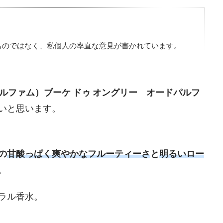
ものではなく、私個人の率直な意見が書かれています。
ケーパルファム）ブーケ ドゥ オングリー オードパルフ
いと思います。
の
甘酸っぱく爽やかなフルーティーさ
と
明るいロー
。
ラル香水。