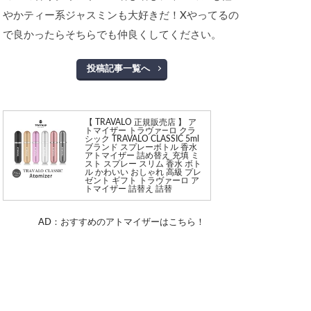
やかティー系ジャスミンも大好きだ！Xやってるの
で良かったらそちらでも仲良くしてください。
投稿記事一覧へ
【 TRAVALO 正規販売店 】 ア
トマイザー トラヴァ—ロ クラ
シック TRAVALO CLASSIC 5ml
ブランド スプレーボトル 香水
アトマイザー 詰め替え 充填 ミ
スト スプレー スリム 香水 ボト
ル かわいい おしゃれ 高級 プレ
ゼント ギフト トラヴァーロ ア
トマイザー 詰替え 詰替
AD：おすすめのアトマイザーはこちら！