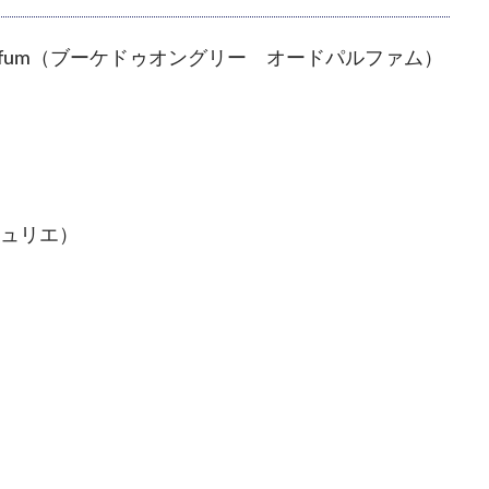
u de Parfum（ブーケドゥオングリー オードパルファム）
マジュリエ）