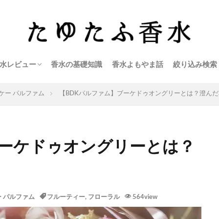
水レビュー
香水の基礎知識
香水よもやま話
絞り込み検索
アクアディパルマ
アクロ
アールフレグランス
イソップ
エラケイ
エルメス
エルメティカ
オブヴィアス
キャロン
キリアン
クリーン
クロエ
ゲラン
ケルゾン
コスメデコルテ
サンタ マリア ノヴェッラ
ジェイセント
シャネル
シャボー
シロ
ジョー・マローン
ズーロジスト
セルジュ・ルタンス
セルヨッフ
ティファニー
ディオール
ディプティック
テオドロス・カロティニス
テオブロマ×香油香寮
トゥー（ザ ハウス オブ ウード）
トム・フォード
ナーゾマット
ニコライ
ニシャネ
バイレード
パルファン サトリ
パルファンロジーヌ
パルル モア ドゥ パルファム
ビーディーケー パルファム
ビュリー
フエギア1833
フラッサイ
フラパン
フレデリック・マル
プラダ
ヘレティック パルファム
ペンハリガン
ミヤシンマ
ミラーハリス
武蔵野ワークス
メゾン フランシス クルジャン
メゾン マルジェラ
モンタル
ユニーク エ ラグジュアリー
ラルチザンパフューム
リキッドイマジネール
リベルタ パフューム
リラナパフューム
ル クヴォン
ル ラボ
ロジェ・ガレ
4160チューズデイズ
ケー パルファム
【BDKパルファム】ブーケドゥオングリーとは？澄ん
ブーケドゥオングリーとは？
 パルファム
フルーティー
,
フローラル
564view