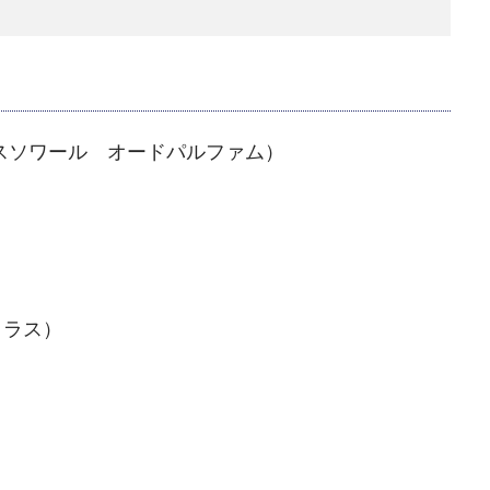
rfum（パスソワール オードパルファム）
・コラス）