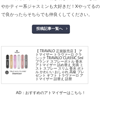
やかティー系ジャスミンも大好きだ！Xやってるの
で良かったらそちらでも仲良くしてください。
投稿記事一覧へ
【 TRAVALO 正規販売店 】 ア
トマイザー トラヴァ—ロ クラ
シック TRAVALO CLASSIC 5ml
ブランド スプレーボトル 香水
アトマイザー 詰め替え 充填 ミ
スト スプレー スリム 香水 ボト
ル かわいい おしゃれ 高級 プレ
ゼント ギフト トラヴァーロ ア
トマイザー 詰替え 詰替
AD：おすすめのアトマイザーはこちら！