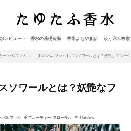
水レビュー
香水の基礎知識
香水よもやま話
絞り込み検索
アクアディパルマ
アクロ
アールフレグランス
イソップ
エラケイ
エルメス
エルメティカ
オブヴィアス
キャロン
キリアン
クリーン
クロエ
ゲラン
ケルゾン
コスメデコルテ
サンタ マリア ノヴェッラ
ジェイセント
シャネル
シャボー
シロ
ジョー・マローン
ズーロジスト
セルジュ・ルタンス
セルヨッフ
ティファニー
ディオール
ディプティック
テオドロス・カロティニス
テオブロマ×香油香寮
トゥー（ザ ハウス オブ ウード）
トム・フォード
ナーゾマット
ニコライ
ニシャネ
バイレード
パルファン サトリ
パルファンロジーヌ
パルル モア ドゥ パルファム
ビーディーケー パルファム
ビュリー
フエギア1833
フラッサイ
フラパン
フレデリック・マル
プラダ
ヘレティック パルファム
ペンハリガン
ミヤシンマ
ミラーハリス
武蔵野ワークス
メゾン フランシス クルジャン
メゾン マルジェラ
モンタル
ユニーク エ ラグジュアリー
ラルチザンパフューム
リキッドイマジネール
リベルタ パフューム
リラナパフューム
ル クヴォン
ル ラボ
ロジェ・ガレ
4160チューズデイズ
ケー パルファム
【BDKパルファム】パスソワールとは？妖艶なフルー
パスソワールとは？妖艶なフ
 パルファム
フルーティー
,
フローラル
666view