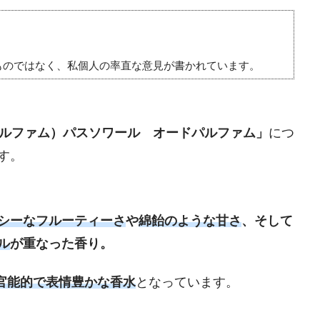
ものではなく、私個人の率直な意見が書かれています。
ケーパルファム）パスソワール オードパルファム」
につ
す。
シーなフルーティーさ
や
綿飴のような甘さ
、そして
ル
が重なった香り。
官能的で表情豊かな香水
となっています。