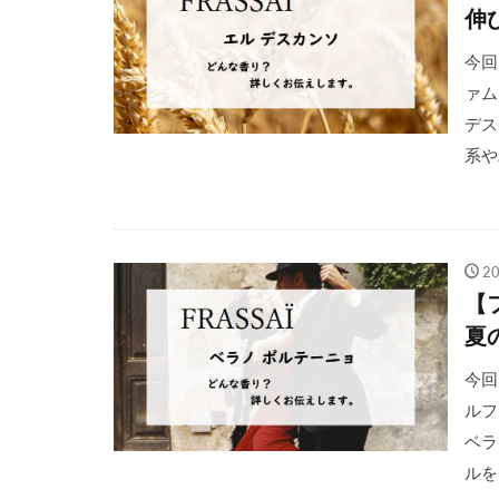
伸
今回
ァム
デス
系や
2
【
夏
今回
ルフ
ベラ
ルを