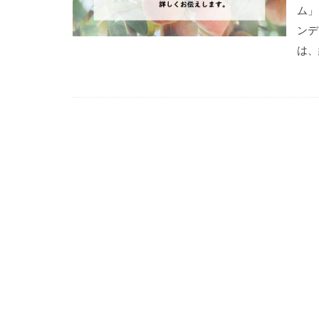
ム」
ンデ
は、