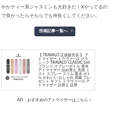
やかティー系ジャスミンも大好きだ！Xやってるの
で良かったらそちらでも仲良くしてください。
投稿記事一覧へ
【 TRAVALO 正規販売店 】 ア
トマイザー トラヴァ—ロ クラ
シック TRAVALO CLASSIC 5ml
ブランド スプレーボトル 香水
アトマイザー 詰め替え 充填 ミ
スト スプレー スリム 香水 ボト
ル かわいい おしゃれ 高級 プレ
ゼント ギフト トラヴァーロ ア
トマイザー 詰替え 詰替
AD：おすすめのアトマイザーはこちら！