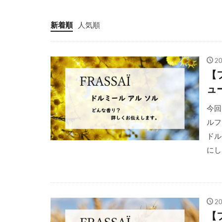
新着順
人気順
2
【
ュ
今回
ルフ
ドル
にし
2
【