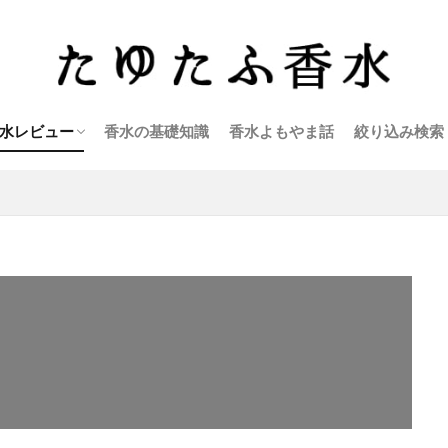
水レビュー
香水の基礎知識
香水よもやま話
絞り込み検索
アクアディパルマ
アクロ
アールフレグランス
イソップ
エラケイ
エルメス
エルメティカ
オブヴィアス
キャロン
キリアン
クリーン
クロエ
ゲラン
ケルゾン
コスメデコルテ
サンタ マリア ノヴェッラ
ジェイセント
シャネル
シャボー
シロ
ジョー・マローン
ズーロジスト
セルジュ・ルタンス
セルヨッフ
ティファニー
ディオール
ディプティック
テオドロス・カロティニス
テオブロマ×香油香寮
トゥー（ザ ハウス オブ ウード）
トム・フォード
ナーゾマット
ニコライ
ニシャネ
バイレード
パルファン サトリ
パルファンロジーヌ
パルル モア ドゥ パルファム
ビーディーケー パルファム
ビュリー
フエギア1833
フラッサイ
フラパン
フレデリック・マル
プラダ
ヘレティック パルファム
ペンハリガン
ミヤシンマ
ミラーハリス
武蔵野ワークス
メゾン フランシス クルジャン
メゾン マルジェラ
モンタル
ユニーク エ ラグジュアリー
ラルチザンパフューム
リキッドイマジネール
リベルタ パフューム
リラナパフューム
ル クヴォン
ル ラボ
ロジェ・ガレ
4160チューズデイズ