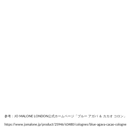
参考：JO MALONE LONDON公式ホームページ「ブルー アガバ ＆ カカオ コロン」
https://www.jomalone.jp/product/25946/63480/colognes/blue-agava-cacao-cologne