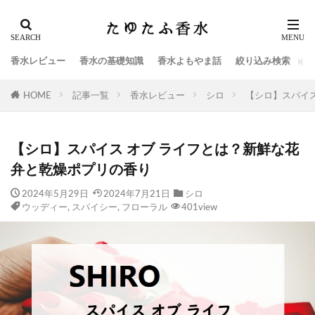
香水レビュー
香水の基礎知識
香水よもやま話
絞り込み検索
HOME
記事一覧
香水レビュー
シロ
【シロ】スパイス
【シロ】スパイス オブ ライフとは？新鮮な花
弁と乾燥ポプリの香り
2024年5月29日
2024年7月21日
シロ
ウッディー
,
スパイシー
,
フローラル
401view