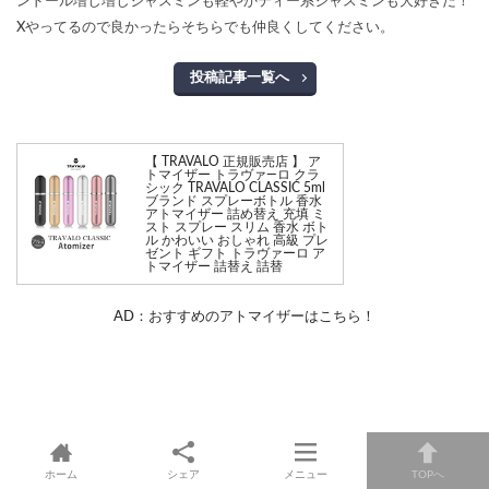
ンドール増し増しジャスミンも軽やかティー系ジャスミンも大好きだ！
Xやってるので良かったらそちらでも仲良くしてください。
投稿記事一覧へ
【 TRAVALO 正規販売店 】 ア
トマイザー トラヴァ—ロ クラ
シック TRAVALO CLASSIC 5ml
ブランド スプレーボトル 香水
アトマイザー 詰め替え 充填 ミ
スト スプレー スリム 香水 ボト
ル かわいい おしゃれ 高級 プレ
ゼント ギフト トラヴァーロ ア
トマイザー 詰替え 詰替
AD：おすすめのアトマイザーはこちら！
ホーム
シェア
メニュー
TOPへ