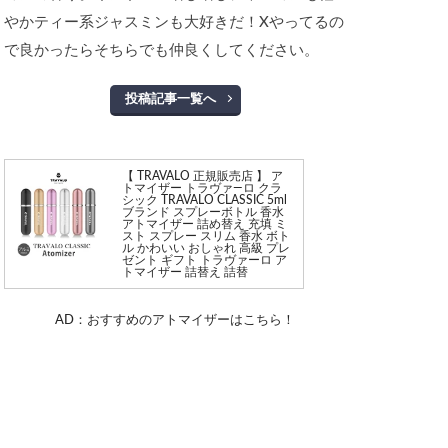
やかティー系ジャスミンも大好きだ！Xやってるの
で良かったらそちらでも仲良くしてください。
投稿記事一覧へ
【 TRAVALO 正規販売店 】 ア
トマイザー トラヴァ—ロ クラ
シック TRAVALO CLASSIC 5ml
ブランド スプレーボトル 香水
アトマイザー 詰め替え 充填 ミ
スト スプレー スリム 香水 ボト
ル かわいい おしゃれ 高級 プレ
ゼント ギフト トラヴァーロ ア
トマイザー 詰替え 詰替
AD：おすすめのアトマイザーはこちら！