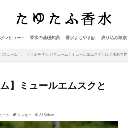
水レビュー
香水の基礎知識
香水よもやま話
絞り込み検索
アクアディパルマ
アクロ
アールフレグランス
イソップ
エラケイ
エルメス
エルメティカ
オブヴィアス
キャロン
キリアン
クリーン
クロエ
ゲラン
ケルゾン
コスメデコルテ
サンタ マリア ノヴェッラ
ジェイセント
シャネル
シャボー
シロ
ジョー・マローン
ズーロジスト
セルジュ・ルタンス
セルヨッフ
ティファニー
ディオール
ディプティック
テオドロス・カロティニス
テオブロマ×香油香寮
トゥー（ザ ハウス オブ ウード）
トム・フォード
ナーゾマット
ニコライ
ニシャネ
バイレード
パルファン サトリ
パルファンロジーヌ
パルル モア ドゥ パルファム
ビーディーケー パルファム
ビュリー
フエギア1833
フラッサイ
フラパン
フレデリック・マル
プラダ
ヘレティック パルファム
ペンハリガン
ミヤシンマ
ミラーハリス
武蔵野ワークス
メゾン フランシス クルジャン
メゾン マルジェラ
モンタル
ユニーク エ ラグジュアリー
ラルチザンパフューム
リキッドイマジネール
リベルタ パフューム
リラナパフューム
ル クヴォン
ル ラボ
ロジェ・ガレ
4160チューズデイズ
パフューム
【ラルチザン パフューム】ミュールエムスクとは？水彩で描
ーム】ミュールエムスクと
ューム
ムスキー
315view