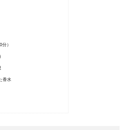
）
0分）
）
想
た香水