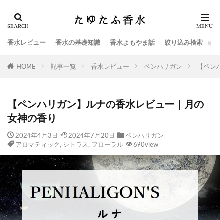
香水レビュー
香水の基礎知識
香水よもやま話
絞り込み検索
HOME
記事一覧
香水レビュー
ペンハリガン
【ペン
【ペンハリガン】ルナの香水レビュー｜月の
女神の香り
2024年4月3日
2024年7月20日
ペンハリガン
アロマティック
,
シトラス
,
フローラル
690view