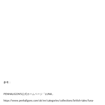
参考：
PENHALIGON’S公式ホームページ「LUNA」
https://www.penhaligons.com/uk/en/categories/collections/british-tales/luna-