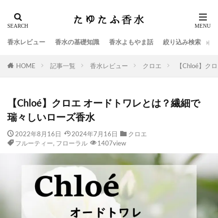
香水レビュー
香水の基礎知識
香水よもやま話
絞り込み検索
HOME
記事一覧
香水レビュー
クロエ
【Chloé】
【Chloé】クロエ オードトワレとは？繊細で
瑞々しいローズ香水
2022年8月16日
2024年7月16日
クロエ
フルーティー
,
フローラル
1407view