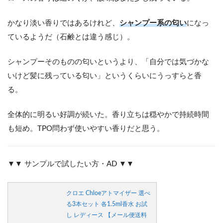
かなり淡い香りではあるけれど、
シャンプー系の匂い
になっ
ているようだ（石鹸とは違う感じ）。
シャンプーそのものの匂いというより、「自分では気づかな
いけど髪に残っている匂い」というくらいにうっすらと香
る。
全体的に明るい好調が続いた。香り立ちは穏やかで持続時間
も短め。TPO問わず使いやすい香りだと思う。
▼▼ サンプルで試したい方・AD ▼▼
クロエ Chloeアトマイザー 選べ
る3本セット 各1.5ml香水 お試
し レディース 【メール便送料