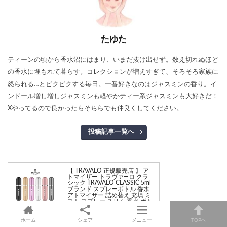
たゆた
ティーンの頃から香水沼にはまり、いまだ抜け出せず。数え切れぬほど
の香水に埋もれて暮らす。コレクションが増えすぎて、そろそろ家族に
怒られる…とビクビクする毎日。一番好きなのはジャスミンの香り。イ
ンドール増し増しジャスミンも軽やかティー系ジャスミンも大好きだ！
Xやってるので良かったらそちらでも仲良くしてください。
投稿記事一覧へ
【 TRAVALO 正規販売店 】 ア
トマイザー トラヴァ—ロ クラ
シック TRAVALO CLASSIC 5ml
ブランド スプレーボトル 香水
アトマイザー 詰め替え 充填 ミ
スト スプレー スリム 香水 ボト
ル かわいい おしゃれ 高級 プレ
ゼント ギフト トラヴァーロ ア
トマイザー 詰替え 詰替
ホーム
シェア
メニュー
TOPへ