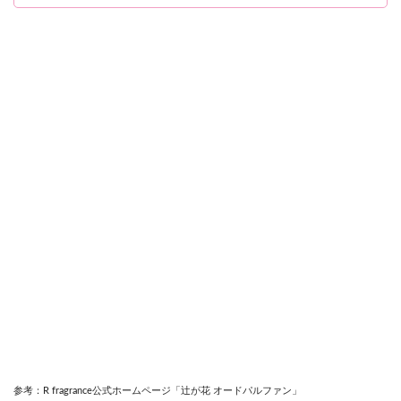
参考：R fragrance公式ホームページ「辻が花 オードパルファン」