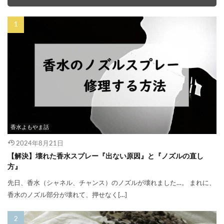
香水よもやま話
2024年8月21日
【解決】壊れた香水スプレー『出ない原因』と『ノズルの直し
方』
先日、香水（シャネル、チャンス）のノズルが壊れました…。 まれに、
香水のノズル部分が壊れて、押せなく[…]